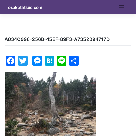
Skip
osakatatsuo.com
to
content
A034C998-256B-45EF-89F3-A7352094717D
Facebook
Twitter
Messenger
Hatena
Line
Share