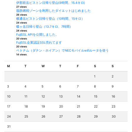
伊那前岳ピストン日帰り登山(9時間、15.4キロ)
27 views
脂肪燃焼ゾーンを利用したダイエットはじめました
26 views
横通岳ピストン日帰り登山（10時間、15キロ）
24 views
蝶ヶ岳日帰り登山（13.7キロ、7時間）
24 views
FujiSSL APIを公開しました。
20 views
FujiSSL企業認証SSL売れてます
20 views
ベトナム（ダナン・ホイアン）でNECモバイルwifiルータを使う
14 views
M
T
W
T
F
S
S
1
2
3
4
5
6
7
8
9
10
11
12
13
14
15
16
17
18
19
20
21
22
23
24
25
26
27
28
29
30
31