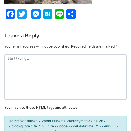
Facebook
Twitter
Messenger
Hatena
Line
Share
Leave a Reply
Your email address will not be published.
Required fields are marked
*
You may use these
HTML
tags and attributes:
<a href="" title=""> <abbr title=""> <acronym title=""> <b>
<blockquote cite=""> <cite> <code> <del datetime=""> <em> <i>