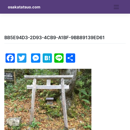
Skip
osakatatsuo.com
to
content
BB5E94D3-2D93-4CB9-A1BF-9BB89139ED61
Facebook
Twitter
Messenger
Hatena
Line
Share