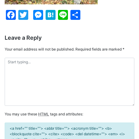
Facebook
Twitter
Messenger
Hatena
Line
Share
Leave a Reply
Your email address will not be published.
Required fields are marked
*
You may use these
HTML
tags and attributes:
<a href="" title=""> <abbr title=""> <acronym title=""> <b>
<blockquote cite=""> <cite> <code> <del datetime=""> <em> <i>