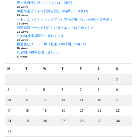
蝶ヶ岳日帰り登山（13.7キロ、7時間）
28 views
伊那前岳ピストン日帰り登山(9時間、15.4キロ)
24 views
ベトナム（ダナン・ホイアン）でNECモバイルwifiルータを使う
23 views
脂肪燃焼ゾーンを利用したダイエットはじめました
23 views
FujiSSL企業認証SSL売れてます
20 views
横通岳ピストン日帰り登山（10時間、15キロ）
19 views
FujiSSL APIを公開しました。
17 views
M
T
W
T
F
S
S
1
2
3
4
5
6
7
8
9
10
11
12
13
14
15
16
17
18
19
20
21
22
23
24
25
26
27
28
29
30
31