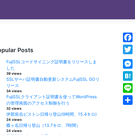
Face
opular Posts
Twitt
FujiSSLコードサイニング証明書をリリースしま
した
Mess
39 views
SSLサーバ証明書自動更新システムFujiSSL GOリ
Hate
リース
34 views
FujiSSLクライアント証明書を使ってWordPress
Line
の管理画面のアクセス制御を行う
32 views
Shar
伊那前岳ピストン日帰り登山(9時間、15.4キロ)
24 views
蝶ヶ岳日帰り登山（13.7キロ、7時間）
24 views