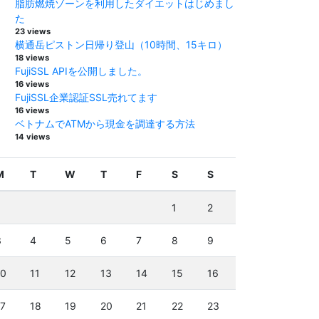
脂肪燃焼ゾーンを利用したダイエットはじめまし
た
23 views
横通岳ピストン日帰り登山（10時間、15キロ）
18 views
FujiSSL APIを公開しました。
16 views
FujiSSL企業認証SSL売れてます
16 views
ベトナムでATMから現金を調達する方法
14 views
M
T
W
T
F
S
S
1
2
3
4
5
6
7
8
9
10
11
12
13
14
15
16
17
18
19
20
21
22
23