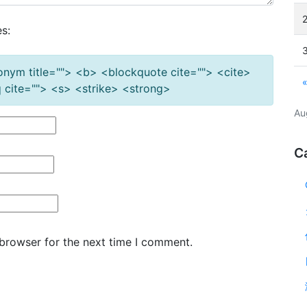
s:
cronym title=""> <b> <blockquote cite=""> <cite>
cite=""> <s> <strike> <strong>
Au
C
 browser for the next time I comment.