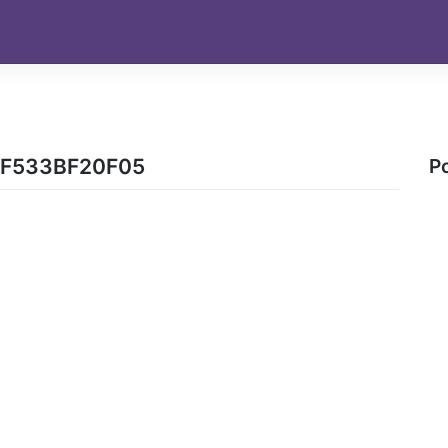
F533BF20F05
P