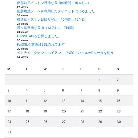
伊那前岳ピストン日帰り登山(9時間、15.4キロ)
27 views
脂肪燃焼ゾーンを利用したダイエットはじめました
26 views
横通岳ピストン日帰り登山（10時間、15キロ）
24 views
蝶ヶ岳日帰り登山（13.7キロ、7時間）
24 views
FujiSSL APIを公開しました。
20 views
FujiSSL企業認証SSL売れてます
20 views
ベトナム（ダナン・ホイアン）でNECモバイルwifiルータを使う
14 views
M
T
W
T
F
S
S
1
2
3
4
5
6
7
8
9
10
11
12
13
14
15
16
17
18
19
20
21
22
23
24
25
26
27
28
29
30
31