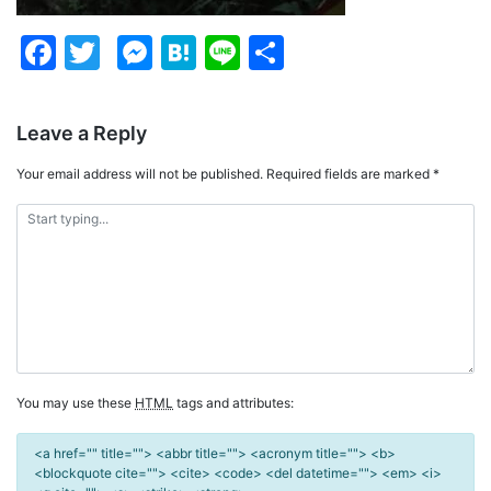
Facebook
Twitter
Messenger
Hatena
Line
Share
Leave a Reply
Your email address will not be published.
Required fields are marked
*
You may use these
HTML
tags and attributes:
<a href="" title=""> <abbr title=""> <acronym title=""> <b>
<blockquote cite=""> <cite> <code> <del datetime=""> <em> <i>