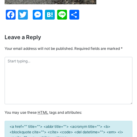
Facebook
Twitter
Messenger
Hatena
Line
Share
Leave a Reply
Your email address will not be published.
Required fields are marked
*
You may use these
HTML
tags and attributes:
<a href="" title=""> <abbr title=""> <acronym title=""> <b>
<blockquote cite=""> <cite> <code> <del datetime=""> <em> <i>