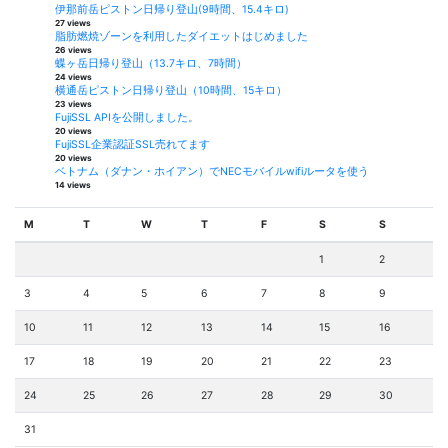
伊那前岳ピストン日帰り登山(9時間、15.4キロ)
27 views
脂肪燃焼ゾーンを利用したダイエットはじめました
26 views
蝶ヶ岳日帰り登山（13.7キロ、7時間）
24 views
横通岳ピストン日帰り登山（10時間、15キロ）
23 views
FujiSSL APIを公開しました。
20 views
FujiSSL企業認証SSL売れてます
20 views
ベトナム（ダナン・ホイアン）でNECモバイルwifiルータを使う
14 views
M
T
W
T
F
S
S
1
2
3
4
5
6
7
8
9
10
11
12
13
14
15
16
17
18
19
20
21
22
23
24
25
26
27
28
29
30
31