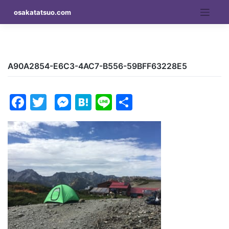
Skip
osakatatsuo.com
to
content
A90A2854-E6C3-4AC7-B556-59BFF63228E5
Facebook
Twitter
Messenger
Hatena
Line
Share