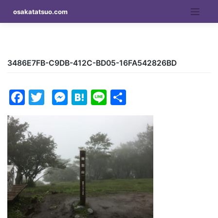
Skip
osakatatsuo.com
to
content
3486E7FB-C9DB-412C-BD05-16FA542826BD
Facebook
Twitter
Messenger
Hatena
Line
Share