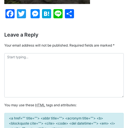
Facebook
Twitter
Messenger
Hatena
Line
Share
Leave a Reply
Your email address will not be published.
Required fields are marked
*
You may use these
HTML
tags and attributes:
<a href="" title=""> <abbr title=""> <acronym title=""> <b>
<blockquote cite=""> <cite> <code> <del datetime=""> <em> <i>