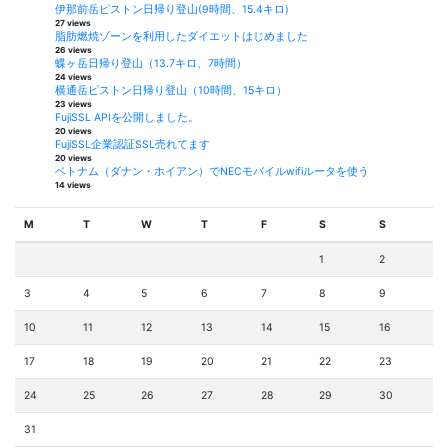
伊那前岳ピストン日帰り登山(9時間、15.4キロ)
27 views
脂肪燃焼ゾーンを利用したダイエットはじめました
26 views
蝶ヶ岳日帰り登山（13.7キロ、7時間）
24 views
横通岳ピストン日帰り登山（10時間、15キロ）
23 views
FujiSSL APIを公開しました。
20 views
FujiSSL企業認証SSL売れてます
20 views
ベトナム（ダナン・ホイアン）でNECモバイルwifiルータを使う
14 views
M
T
W
T
F
S
S
1
2
3
4
5
6
7
8
9
10
11
12
13
14
15
16
17
18
19
20
21
22
23
24
25
26
27
28
29
30
31