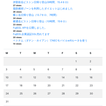
伊那前岳ピストン日帰り登山(9時間、15.4キロ)
27 views
脂肪燃焼ゾーンを利用したダイエットはじめました
26 views
蝶ヶ岳日帰り登山（13.7キロ、7時間）
24 views
横通岳ピストン日帰り登山（10時間、15キロ）
23 views
FujiSSL APIを公開しました。
20 views
FujiSSL企業認証SSL売れてます
20 views
ベトナム（ダナン・ホイアン）でNECモバイルwifiルータを使う
14 views
M
T
W
T
F
S
S
1
2
3
4
5
6
7
8
9
10
11
12
13
14
15
16
17
18
19
20
21
22
23
24
25
26
27
28
29
30
31