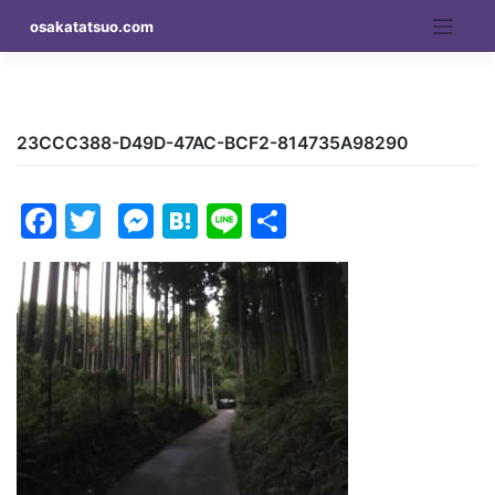
Skip
osakatatsuo.com
to
content
23CCC388-D49D-47AC-BCF2-814735A98290
Facebook
Twitter
Messenger
Hatena
Line
Share