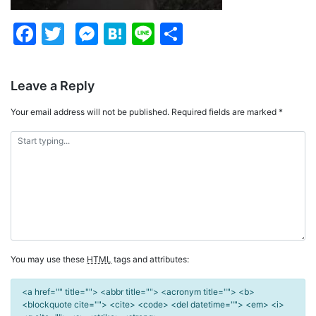
Facebook
Twitter
Messenger
Hatena
Line
Share
Leave a Reply
Your email address will not be published.
Required fields are marked
*
You may use these
HTML
tags and attributes:
<a href="" title=""> <abbr title=""> <acronym title=""> <b>
<blockquote cite=""> <cite> <code> <del datetime=""> <em> <i>