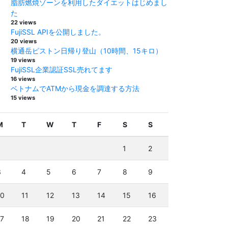
脂肪燃焼ゾーンを利用したダイエットはじめまし
た
22 views
FujiSSL APIを公開しました。
20 views
横通岳ピストン日帰り登山（10時間、15キロ）
19 views
FujiSSL企業認証SSL売れてます
16 views
ベトナムでATMから現金を調達する方法
15 views
M
T
W
T
F
S
S
1
2
3
4
5
6
7
8
9
10
11
12
13
14
15
16
17
18
19
20
21
22
23