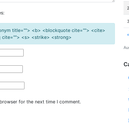
s:
cronym title=""> <b> <blockquote cite=""> <cite>
cite=""> <s> <strike> <strong>
Au
C
 browser for the next time I comment.