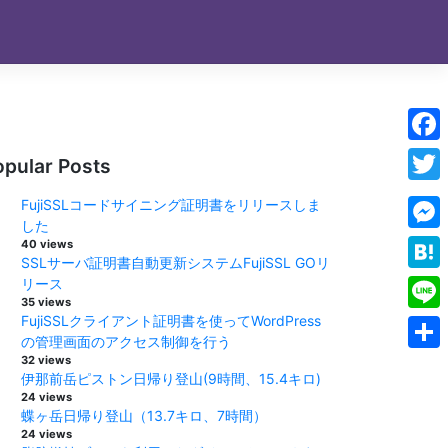
Face
opular Posts
Twitt
FujiSSLコードサイニング証明書をリリースしま
した
Mess
40 views
SSLサーバ証明書自動更新システムFujiSSL GOリ
Hate
リース
35 views
FujiSSLクライアント証明書を使ってWordPress
Line
の管理画面のアクセス制御を行う
32 views
Shar
伊那前岳ピストン日帰り登山(9時間、15.4キロ)
24 views
蝶ヶ岳日帰り登山（13.7キロ、7時間）
24 views