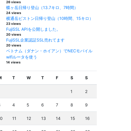
26 views
蝶ヶ岳日帰り登山（13.7キロ、7時間）
24 views
横通岳ピストン日帰り登山（10時間、15キロ）
23 views
FujiSSL APIを公開しました。
20 views
FujiSSL企業認証SSL売れてます
20 views
ベトナム（ダナン・ホイアン）でNECモバイル
wifiルータを使う
14 views
M
T
W
T
F
S
S
1
2
3
4
5
6
7
8
9
10
11
12
13
14
15
16