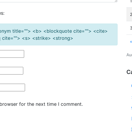
s:
cronym title=""> <b> <blockquote cite=""> <cite>
cite=""> <s> <strike> <strong>
Au
C
 browser for the next time I comment.