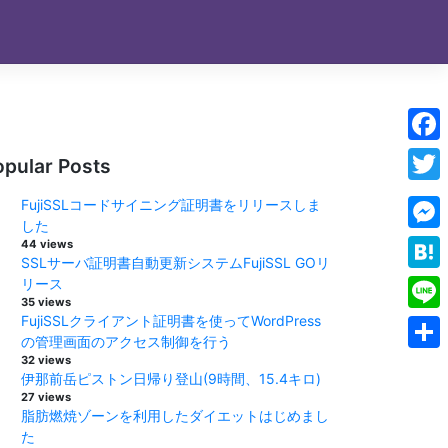
Face
opular Posts
Twitt
FujiSSLコードサイニング証明書をリリースしま
した
Mess
44 views
SSLサーバ証明書自動更新システムFujiSSL GOリ
Hate
リース
35 views
FujiSSLクライアント証明書を使ってWordPress
Line
の管理画面のアクセス制御を行う
32 views
Shar
伊那前岳ピストン日帰り登山(9時間、15.4キロ)
27 views
脂肪燃焼ゾーンを利用したダイエットはじめまし
た