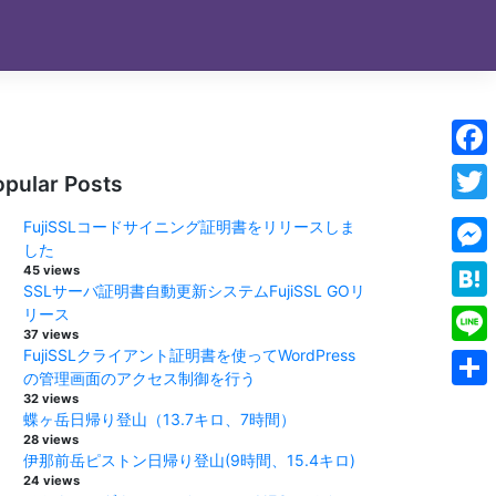
Face
opular Posts
Twitt
FujiSSLコードサイニング証明書をリリースしま
した
Mess
45 views
SSLサーバ証明書自動更新システムFujiSSL GOリ
Hate
リース
37 views
FujiSSLクライアント証明書を使ってWordPress
Line
の管理画面のアクセス制御を行う
32 views
Shar
蝶ヶ岳日帰り登山（13.7キロ、7時間）
28 views
伊那前岳ピストン日帰り登山(9時間、15.4キロ)
24 views