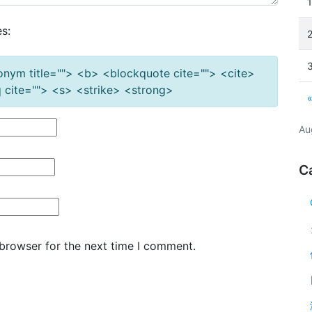
s:
cronym title=""> <b> <blockquote cite=""> <cite>
cite=""> <s> <strike> <strong>
Au
C
 browser for the next time I comment.