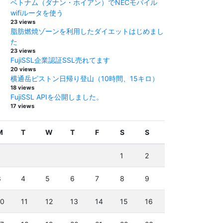
ベトナム（ダナン・ホイアン）でNECモバイル
wifiルータを使う
23 views
脂肪燃焼ゾーンを利用したダイエットはじめまし
た
23 views
FujiSSL企業認証SSL売れてます
20 views
横通岳ピストン日帰り登山（10時間、15キロ）
18 views
FujiSSL APIを公開しました。
17 views
M
T
W
T
F
S
S
1
2
3
4
5
6
7
8
9
10
11
12
13
14
15
16