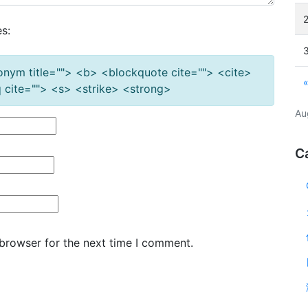
s:
cronym title=""> <b> <blockquote cite=""> <cite>
cite=""> <s> <strike> <strong>
Au
C
 browser for the next time I comment.