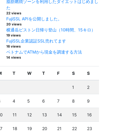
脂肪燃焼ゾーンを利用したダイエットはじめまし
た
22 views
FujiSSL APIを公開しました。
20 views
横通岳ピストン日帰り登山（10時間、15キロ）
19 views
FujiSSL企業認証SSL売れてます
16 views
ベトナムでATMから現金を調達する方法
14 views
M
T
W
T
F
S
S
1
2
3
4
5
6
7
8
9
10
11
12
13
14
15
16
17
18
19
20
21
22
23