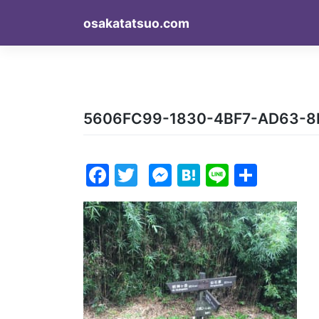
Skip
osakatatsuo.com
to
content
5606FC99-1830-4BF7-AD63-8
Facebook
Twitter
Messenger
Hatena
Line
Share