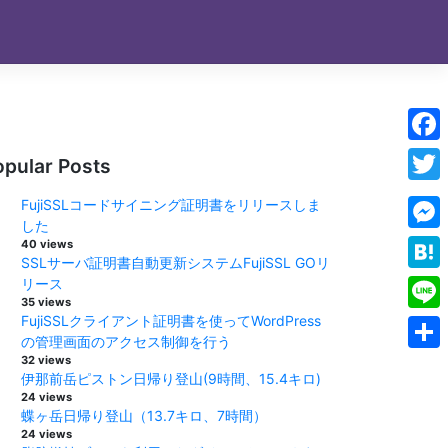
Face
opular Posts
Twitt
FujiSSLコードサイニング証明書をリリースしま
した
Mess
40 views
SSLサーバ証明書自動更新システムFujiSSL GOリ
Hate
リース
35 views
FujiSSLクライアント証明書を使ってWordPress
Line
の管理画面のアクセス制御を行う
32 views
Shar
伊那前岳ピストン日帰り登山(9時間、15.4キロ)
24 views
蝶ヶ岳日帰り登山（13.7キロ、7時間）
24 views