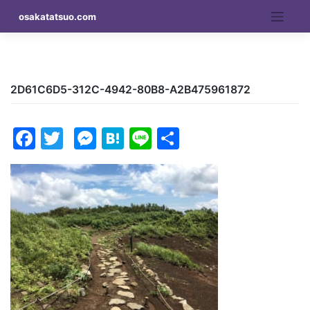
Skip
osakatatsuo.com
to
content
2D61C6D5-312C-4942-80B8-A2B475961872
Facebook
Twitter
Messenger
Hatena
Line
Share