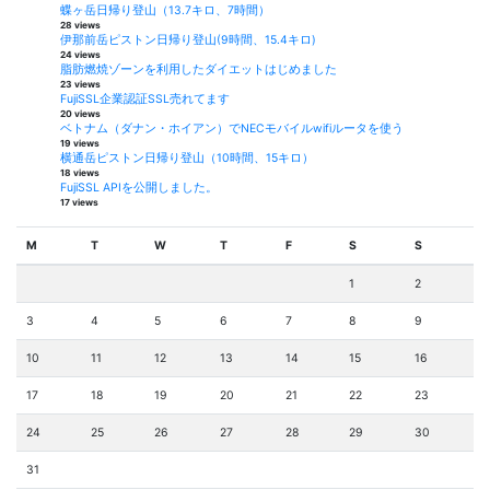
蝶ヶ岳日帰り登山（13.7キロ、7時間）
28 views
伊那前岳ピストン日帰り登山(9時間、15.4キロ)
24 views
脂肪燃焼ゾーンを利用したダイエットはじめました
23 views
FujiSSL企業認証SSL売れてます
20 views
ベトナム（ダナン・ホイアン）でNECモバイルwifiルータを使う
19 views
横通岳ピストン日帰り登山（10時間、15キロ）
18 views
FujiSSL APIを公開しました。
17 views
M
T
W
T
F
S
S
1
2
3
4
5
6
7
8
9
10
11
12
13
14
15
16
17
18
19
20
21
22
23
24
25
26
27
28
29
30
31