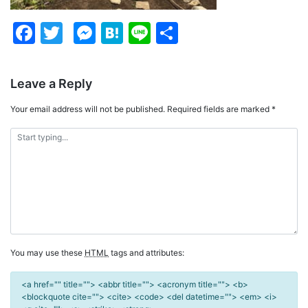
Facebook
Twitter
Messenger
Hatena
Line
Share
Leave a Reply
Your email address will not be published.
Required fields are marked
*
You may use these
HTML
tags and attributes:
<a href="" title=""> <abbr title=""> <acronym title=""> <b>
<blockquote cite=""> <cite> <code> <del datetime=""> <em> <i>