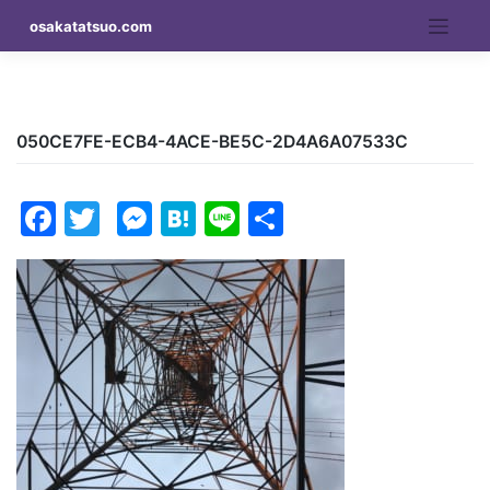
Skip
osakatatsuo.com
to
content
050CE7FE-ECB4-4ACE-BE5C-2D4A6A07533C
Facebook
Twitter
Messenger
Hatena
Line
Share