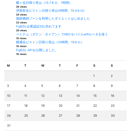
蝶ヶ岳日帰り登山（13.7キロ、7時間）
28 views
伊那前岳ピストン日帰り登山(9時間、15.4キロ)
24 views
脂肪燃焼ゾーンを利用したダイエットはじめました
23 views
FujiSSL企業認証SSL売れてます
20 views
ベトナム（ダナン・ホイアン）でNECモバイルwifiルータを使う
18 views
横通岳ピストン日帰り登山（10時間、15キロ）
18 views
FujiSSL APIを公開しました。
16 views
M
T
W
T
F
S
S
1
2
3
4
5
6
7
8
9
10
11
12
13
14
15
16
17
18
19
20
21
22
23
24
25
26
27
28
29
30
31