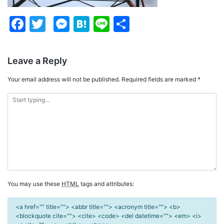
Facebook
Twitter
Messenger
Hatena
Line
Share
Leave a Reply
Your email address will not be published.
Required fields are marked
*
You may use these
HTML
tags and attributes:
<a href="" title=""> <abbr title=""> <acronym title=""> <b>
<blockquote cite=""> <cite> <code> <del datetime=""> <em> <i>