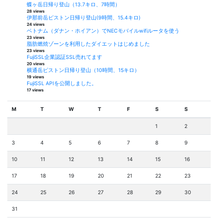
蝶ヶ岳日帰り登山（13.7キロ、7時間）
28 views
伊那前岳ピストン日帰り登山(9時間、15.4キロ)
24 views
ベトナム（ダナン・ホイアン）でNECモバイルwifiルータを使う
23 views
脂肪燃焼ゾーンを利用したダイエットはじめました
23 views
FujiSSL企業認証SSL売れてます
20 views
横通岳ピストン日帰り登山（10時間、15キロ）
19 views
FujiSSL APIを公開しました。
17 views
M
T
W
T
F
S
S
1
2
3
4
5
6
7
8
9
10
11
12
13
14
15
16
17
18
19
20
21
22
23
24
25
26
27
28
29
30
31