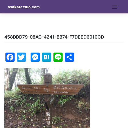
Skip
osakatatsuo.com
to
content
458DDD79-08AC-4241-BB74-F7DEED6010CD
Facebook
Twitter
Messenger
Hatena
Line
Share