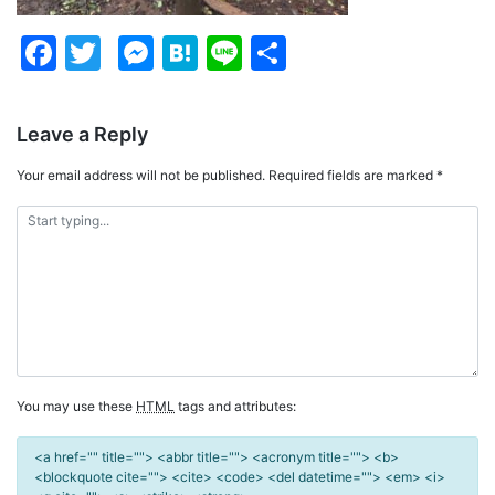
Facebook
Twitter
Messenger
Hatena
Line
Share
Leave a Reply
Your email address will not be published.
Required fields are marked
*
You may use these
HTML
tags and attributes:
<a href="" title=""> <abbr title=""> <acronym title=""> <b>
<blockquote cite=""> <cite> <code> <del datetime=""> <em> <i>