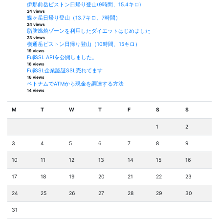
伊那前岳ピストン日帰り登山(9時間、15.4キロ)
24 views
蝶ヶ岳日帰り登山（13.7キロ、7時間）
24 views
脂肪燃焼ゾーンを利用したダイエットはじめました
23 views
横通岳ピストン日帰り登山（10時間、15キロ）
19 views
FujiSSL APIを公開しました。
16 views
FujiSSL企業認証SSL売れてます
16 views
ベトナムでATMから現金を調達する方法
14 views
M
T
W
T
F
S
S
1
2
3
4
5
6
7
8
9
10
11
12
13
14
15
16
17
18
19
20
21
22
23
24
25
26
27
28
29
30
31