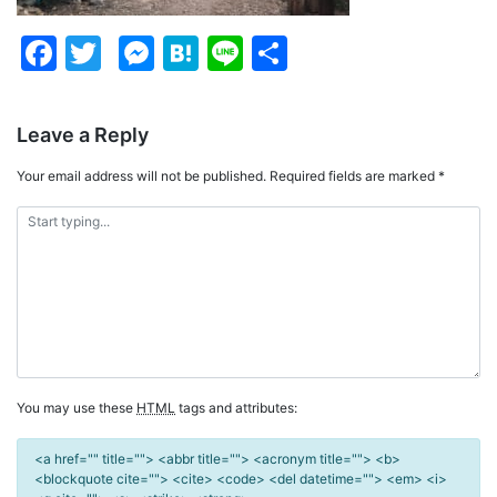
Facebook
Twitter
Messenger
Hatena
Line
Share
Leave a Reply
Your email address will not be published.
Required fields are marked
*
You may use these
HTML
tags and attributes:
<a href="" title=""> <abbr title=""> <acronym title=""> <b>
<blockquote cite=""> <cite> <code> <del datetime=""> <em> <i>