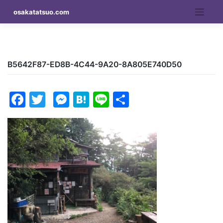
Skip
osakatatsuo.com
to
content
B5642F87-ED8B-4C44-9A20-8A805E740D50
Facebook
Twitter
Messenger
Hatena
Line
Share